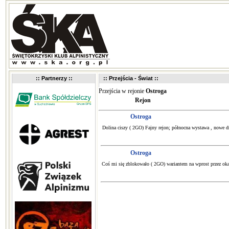
:: Partnerzy ::
:: Przejścia - Świat ::
Przejścia w rejonie
Ostroga
Rejon
Ostroga
Dolina ciszy ( 2GO) Fajny rejon; północna wystawa , nowe d
Ostroga
Coś mi się zblokowało ( 2GO) wariantem na wprost przez oka