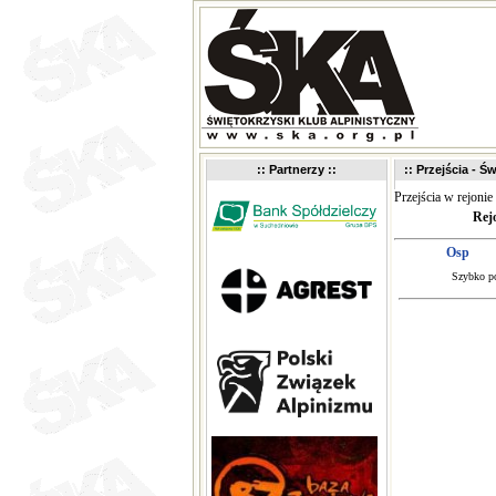
:: Partnerzy ::
:: Przejścia - Św
Przejścia w rejonie
Rej
Osp
Szybko po