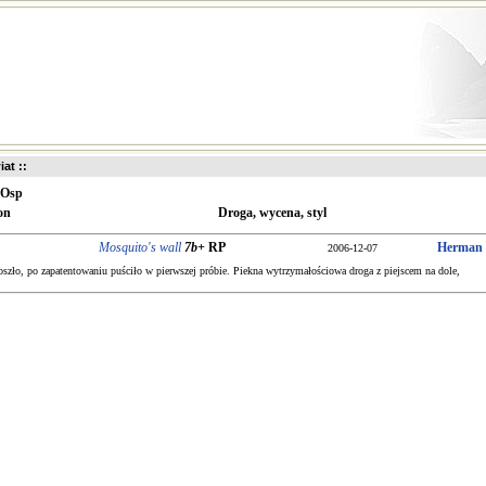
iat ::
Osp
on
Droga, wycena, styl
Mosquito's wall
7b+
RP
Herman
2006-12-07
szło, po zapatentowaniu puściło w pierwszej próbie. Piekna wytrzymałościowa droga z piejscem na dole,