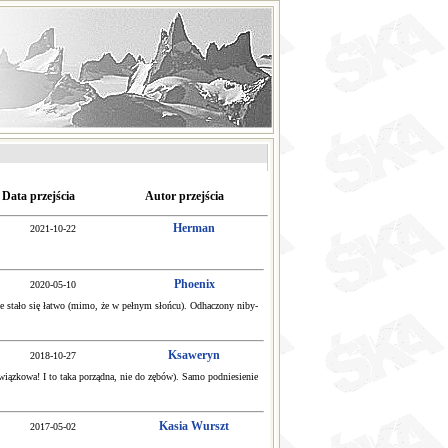
Data przejścia
Autor przejścia
Herman
2021-10-22
Phoenix
2020-05-10
le stało się łatwo (mimo, że w pełnym słońcu). Odhaczony niby-
Ksaweryn
2018-10-27
owiązkowa! I to taka porządna, nie do zębów). Samo podniesienie
Kasia Wurszt
2017-05-02