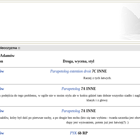
ielecczyzna ::
Adamów
on
Droga, wycena, styl
ów
Parapetolog extention droit
7C
INNE
Raczej z tych łatwych.
ów
Parapetolog
7A
INNE
m podejścia do tego problemu, w ogóle nie w moim stylu ale w końcu gdzieś tam dobrze wszystko siadło i nag
klasyk i z głowy.
ów
Parapetolog
7A
INNE
baldów, który był dziś po pierwsze suchy, a po drugie bez mchu (kto się tam wybiera - twarda szczotka jest ob
dupy jest wyzwaniem, potem już jest łatwiej(?) :)
ów
PYK
6b
RP