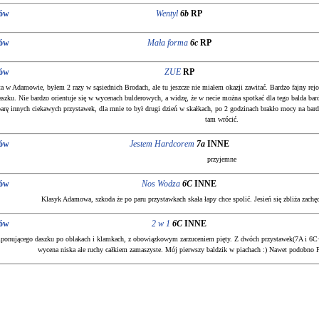
ów
Wentyl
6b
RP
ów
Mała forma
6c
RP
ów
ZUE
RP
a w Adamowie, byłem 2 razy w sąsiednich Brodach, ale tu jeszcze nie miałem okazji zawitać. Bardzo fajny re
aszku. Nie bardzo orientuje się w wycenach bulderowych, a widzę, że w necie można spotkać dla tego balda bar
arę innych ciekawych przystawek, dla mnie to był drugi dzień w skałkach, po 2 godzinach brakło mocy na bardz
tam wrócić.
ów
Jestem Hardcorem
7a
INNE
przyjemne
ów
Nos Wodza
6C
INNE
Klasyk Adamowa, szkoda że po paru przystawkach skała łapy chce spolić. Jesień się zbliża zach
ów
2 w 1
6C
INNE
mponującego daszku po oblakach i klamkach, z obowiązkowym zarzuceniem pięty. Z dwóch przystawek(7A i 6C
wycena niska ale ruchy całkiem zamaszyste. Mój pierwszy baldzik w piachach :) Nawet podobno 