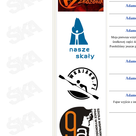
Adam
Adam
Adam
Moja pierwsza wizyt
środkowej części d
Porobiliśmy jeszcze p
Adam
Adam
Adam
Fajne wyjście z i