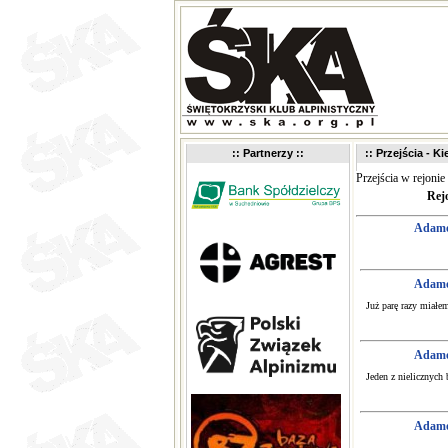
:: Partnerzy ::
:: Przejścia - K
Przejścia w rejonie
Rej
Adam
Adam
Już parę razy miałe
Adam
Jeden z nielicznych 
Adam