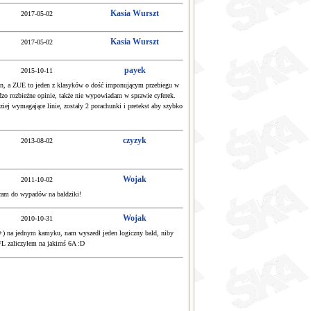
Kasia Wurszt
2017-05-02
Kasia Wurszt
2017-05-02
payek
2015-10-11
jon, a ZUE to jeden z klasyków o dość imponującym przebiegu w
dzo rozbieżne opinie, także nie wypowiadam w sprawie cyferek.
iej wymagające linie, zostały 2 porachunki i pretekst aby szybko
czyzyk
2013-08-02
Wojak
2011-10-02
ęcam do wypadów na baldziki!
Wojak
2010-10-31
+) na jednym kamyku, nam wyszedł jeden logiczny bald, niby
FL zaliczyłem na jakimś 6A :D