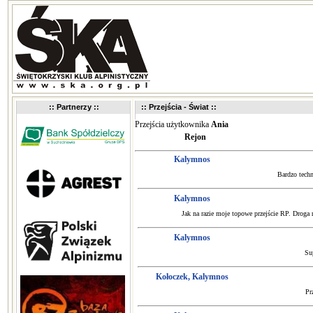
:: Partnerzy ::
:: Przejścia - Świat ::
Przejścia użytkownika
Ania
Rejon
Kalymnos
Bardzo techn
Kalymnos
Jak na razie moje topowe przejście RP. Droga n
Kalymnos
Su
Kołoczek, Kalymnos
Pr