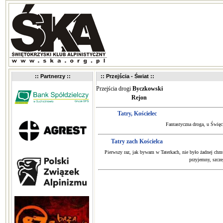
:: Partnerzy ::
:: Przejścia - Świat ::
Przejścia drogi
Byczkowski
Rejon
Tatry, Kościelec
Fantastyczna droga, u Święc
Tatry zach Kościelca
Pierwszy raz, jak bywam w Taterkach, nie było żadnej chmu
przyjemny, szczeg