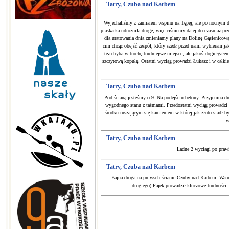
Tatry, Czuba nad Karbem
Wyjechaliśmy z zamiarem wspinu na Tępej, ale po nocnym d
piaskarka udrożniła drogę, więc ciśniemy dalej do czasu aż 
dla uratowania dnia zmieniamy plany na Dolinę Gąsienicową.
cim chcąc obejść zespół, który szedł przed nami wybieram ja
też chyba w trochę trudniejsze miejsce, ale jakoś dogiełg
szczytową kopułę. Ostatni wyciąg prowadzi Łukasz i w całk
Tatry, Czuba nad Karbem
Pod ścianą jesteśmy o 9. Na podejściu betony. Przyjemna d
wygodnego stanu z taśmami. Przedostatni wyciąg prowadzi
środku ruszającym się kamieniem w której jak złoto siadł b
w
Tatry, Czuba nad Karbem
Ladne 2 wyciagi po prawi
Tatry, Czuba nad Karbem
Fajna droga na pn-wsch.ścianie Czuby nad Karbem. Waru
drugiego),Pajek prowadził kluczowe trudności