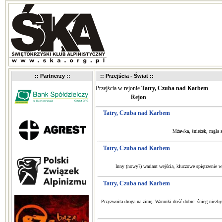
:: Partnerzy ::
:: Przejścia - Świat ::
Przejścia w rejonie
Tatry, Czuba nad Karbem
Rejon
Tatry, Czuba nad Karbem
Mżawka, śnieżek, mgła st
Tatry, Czuba nad Karbem
Inny (nowy?) wariant wejścia, kluczowe spiętrzenie w
Tatry, Czuba nad Karbem
Przyzwoita droga na zimę. Warunki dość dobre: śnieg niezby