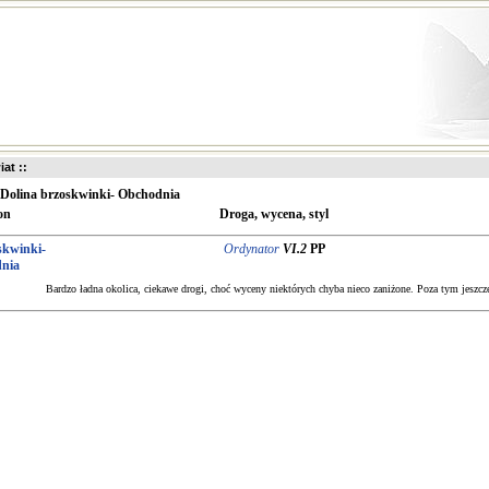
iat ::
Dolina brzoskwinki- Obchodnia
on
Droga, wycena, styl
skwinki-
Ordynator
VI.2
PP
nia
Bardzo ładna okolica, ciekawe drogi, choć wyceny niektórych chyba nieco zaniżone. Poza tym jeszcze