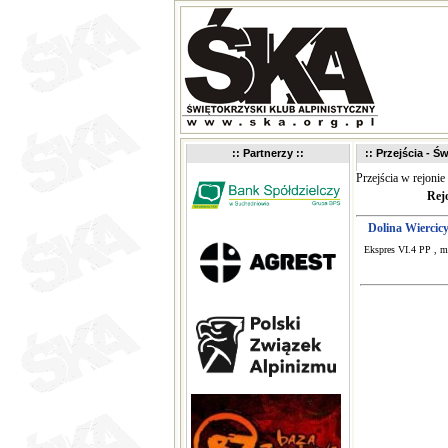
:: Partnerzy ::
:: Przejścia - Św
Przejścia w rejonie
Rej
Dolina Wiercicy 
Ekspres VI.4 PP , mi