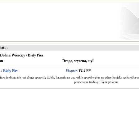
iat ::
Dolina Wiercicy / Biały Pies
on
Droga, wycena, styl
/ Biały Pies
Ekspres
VI.4
PP
mo że droga nie jest długa sporo się dzieje, haczenia na wszystkie sposoby plus na górze jurajska ryska obła o
ponoć teraz trudniej. Fajne polecam.