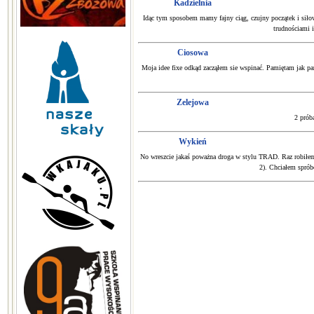
Kadzielnia
Idąc tym sposobem mamy fajny ciąg, czujny początek i siło
trudnościami 
Ciosowa
Moja idee fixe odkąd zacząłem sie wspinać. Pamiętam jak par
Zelejowa
2 prób
Wykień
No wreszcie jakaś poważna droga w stylu TRAD. Raz robiłem 
2). Chciałem sprób