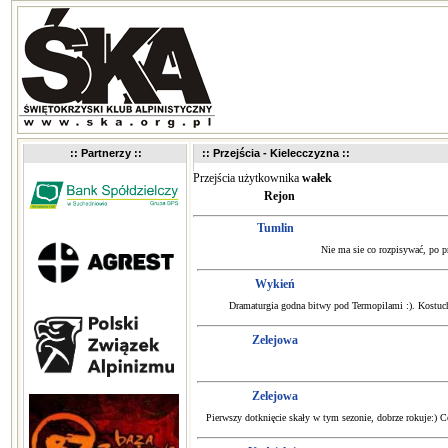
:: Partnerzy ::
:: Przejścia - Kielecczyzna ::
Przejścia użytkownika
wałek
Rejon
Tumlin
Nie ma sie co rozpisywać, po p
Wykień
Dramaturgia godna bitwy pod Termopilami :). Kostucha
Zelejowa
Zelejowa
Pierwszy dotknięcie skały w tym sezonie, dobrze rokuje:) C