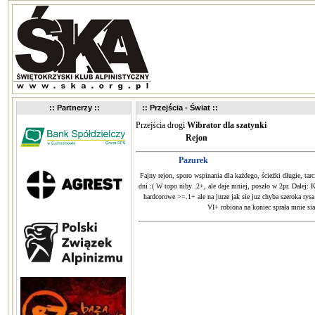
:: Partnerzy ::
:: Przejścia - Świat ::
Przejścia drogi
Wibrator dla szatynki
Rejon
Pazurek
Fajny rejon, sporo wspinania dla każdego, ścieżki długie, tar
dni :( W topo niby .2+, ale daje mniej, poszło w 2pr. Dalej
hardcorowe >=.1+ ale na jurze jak sie juz chyba szeroka rysa
VI+ robiona na koniec sprała mnie sia