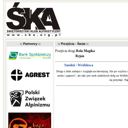
:: Partnerzy ::
:: Przejścia - Świat ::
Przejścia drogi
Rola Magika
Rejon
Smoleń / Wróblowa
Droga z dołu zachęca i wygląda na łatwiejszą. Ale po wyjściu 
mchu i paproci", ale taki jest urok niektórych dróg na Wróbl
się przydaje. N