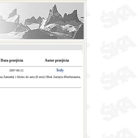
Data przejścia
Autor przejścia
Tedy
2007-06-12
ż na Zamarłej i blisko do auta (8 min) Obok Zacięcia Blechmauera,