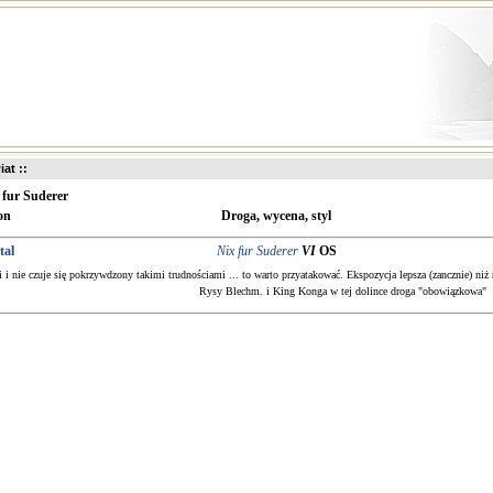
iat ::
 fur Suderer
on
Droga, wycena, styl
tal
Nix fur Suderer
VI
OS
ki i nie czuje się pokrzywdzony takimi trudnościami ... to warto przyatakować. Ekspozycja lepsza (zancznie) ni
Rysy Blechm. i King Konga w tej dolince droga "obowiązkowa"