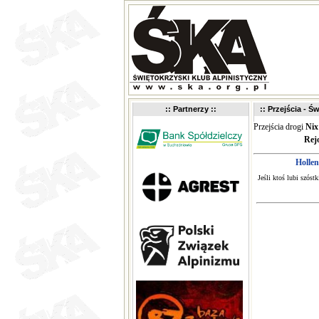
:: Partnerzy ::
:: Przejścia - Św
Przejścia drogi
Nix
Rej
Hollen
Jeśli ktoś lubi szóst