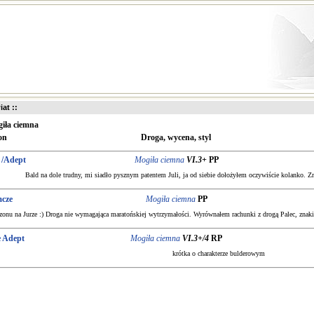
iat ::
iła ciemna
on
Droga, wycena, styl
 /Adept
Mogiła ciemna
VI.3+
PP
Bald na dole trudny, mi siadło pysznym patentem Juli, ja od siebie dołożyłem oczywiście kolanko. 
cze
Mogiła ciemna
PP
ezonu na Jurze :) Droga nie wymagająca maratońskiej wytrzymałości. Wyrównałem rachunki z drogą Palec, znakiem
 Adept
Mogiła ciemna
VI.3+/4
RP
krótka o charakterze bulderowym