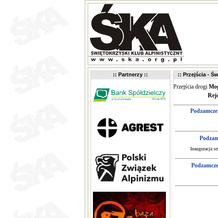
:: Partnerzy ::
:: Przejścia - Św
Przejścia drogi
Mog
Rej
Podzamcze
Podzam
Inauguracja s
Podzamcze