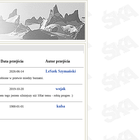
Data przejścia
Autor przejścia
LeSzek Szymański
2026-06-14
Zrobione w przewie miedzy burzami.
wojak
2019-10-20
 tego jestem silniejszy niż 10lat temu - robię progres :)
kuba
1900-01-01