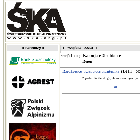
:: Partnerzy ::
:: Przejścia - Świat ::
Przejścia drogi
Kastrujące Oblubienice
Rejon
Rzędkowice
Kastrujące Oblubienice
VI.4
PP
20
2 próba, Krótka droga, ale całkiem fajna, po 
film