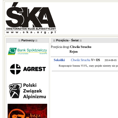
:: Partnerzy ::
:: Przejścia - Świat ::
Przejścia drogi
Chwila Strachu
Rejon
Sokoliki
Chwila Strachu
V+
OS
2014-08-05
Rozpoczęcie Sezonu VI FL, stary projekt niestety nie pu