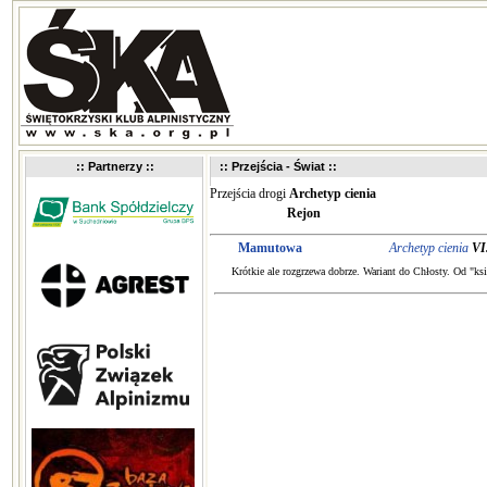
:: Partnerzy ::
:: Przejścia - Świat ::
Przejścia drogi
Archetyp cienia
Rejon
Mamutowa
Archetyp cienia
VI
Krótkie ale rozgrzewa dobrze. Wariant do Chłosty. Od "ksi