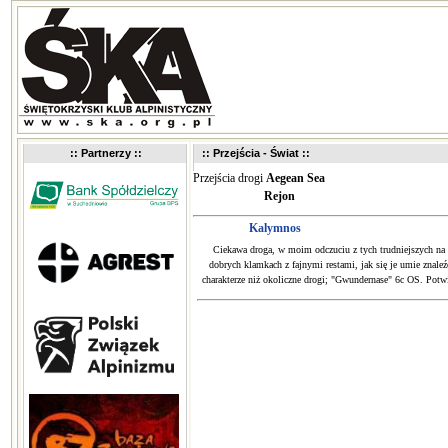
:: Partnerzy ::
:: Przejścia - Świat ::
Przejścia drogi
Aegean Sea
Rejon
Kalymnos
Ciekawa droga, w moim odczuciu z tych trudniejszych na 
dobrych klamkach z fajnymi restami, jak się je umie znal
charakterze niż okoliczne drogi; "Gwundernase" 6c OS. Potwie