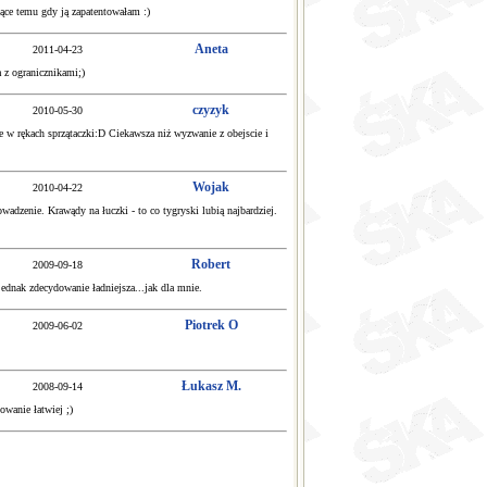
ące temu gdy ją zapatentowałam :)
Aneta
2011-04-23
 z ogranicznikami;)
czyzyk
2010-05-30
e w rękach sprzątaczki:D Ciekawsza niż wyzwanie z obejscie i
Wojak
2010-04-22
adzenie. Krawądy na łuczki - to co tygryski lubią najbardziej.
Robert
2009-09-18
 jednak zdecydowanie ładniejsza...jak dla mnie.
Piotrek O
2009-06-02
Łukasz M.
2008-09-14
wanie łatwiej ;)