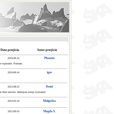
Data przejścia
Autor przejścia
Phoenix
2019-09-14
ne wspinanie. Polecam.
igor
2019-09-14
Domi
2013-08-23
ie dużo nerwów. ładniejsza wersja wyzwania!
Małgośka
2013-05-10
Magda S.
2012-09-19