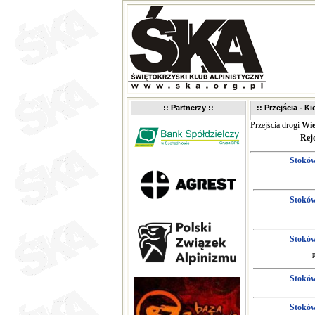
:: Partnerzy ::
:: Przejścia - K
Przejścia drogi
Wie
Rej
Stokó
Stokó
Stokó
Stokó
Stokó