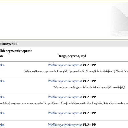
ielecczyzna ::
lkie wyzwanie wprost
on
Droga, wycena, styl
wka
Wielkie wyzwanie wprost
VI.2+
PP
Jedna wędka na rozpoznanie krawądek i prowadzenie. Straszyli że trudniejsze :) Nawet faj
wka
Wielkie wyzwanie wprost
VI.2+
PP
Palczasty crux a druga wpinka nie taka straszna jak mawiają😉
wka
Wielkie wyzwanie wprost
VI.2+
PP
po dobrej rozgrzewce na rowerze padło bez problemu :P najtrudniejsza na drodze 2 wpinka, która kosztowała mn
wka
Wielkie wyzwanie wprost
VI.2+
PP
wka
Wielkie wyzwanie wprost
VI.2+
PP