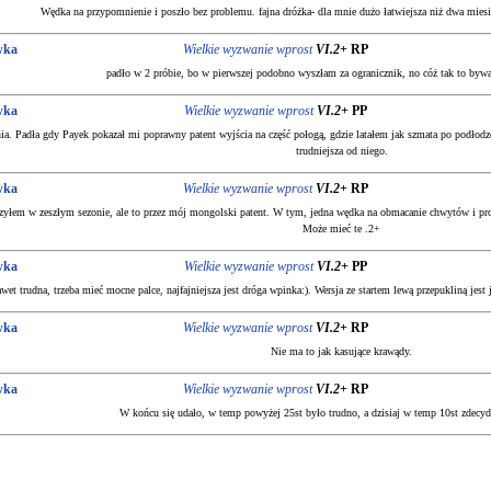
Wędka na przypomnienie i poszło bez problemu. fajna dróżka- dla mnie dużo łatwiejsza niż dwa miesi
wka
Wielkie wyzwanie wprost
VI.2+
RP
padło w 2 próbie, bo w pierwszej podobno wyszłam za ogranicznik, no cóż tak to bywa
wka
Wielkie wyzwanie wprost
VI.2+
PP
ia. Padła gdy Payek pokazał mi poprawny patent wyjścia na część połogą, gdzie latałem jak szmata po podłodz
trudniejsza od niego.
wka
Wielkie wyzwanie wprost
VI.2+
RP
czyłem w zeszłym sezonie, ale to przez mój mongolski patent. W tym, jedna wędka na obmacanie chwytów i prow
Może mieć te .2+
wka
Wielkie wyzwanie wprost
VI.2+
PP
wet trudna, trzeba mieć mocne palce, najfajniejsza jest dróga wpinka:). Wersja ze startem lewą przepukliną jest
wka
Wielkie wyzwanie wprost
VI.2+
RP
Nie ma to jak kasujące krawądy.
wka
Wielkie wyzwanie wprost
VI.2+
RP
W końcu się udało, w temp powyżej 25st było trudno, a dzisiaj w temp 10st zdecydo