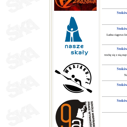
Stokó
Stokó
Ładna ciągowa lin
Stokó
trochę się z nią mę
Stokó
Na
Stokó
Stokó