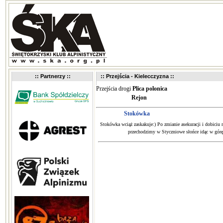
:: Partnerzy ::
:: Przejścia - Kielecczyzna ::
Przejścia drogi
Plica polonica
Rejon
Stokówka
Stokówka wciąż zaskakuje:) Po zmianie asekuracji i dobiciu
przechodzimy w Styczniowe słońce idąc w górę 