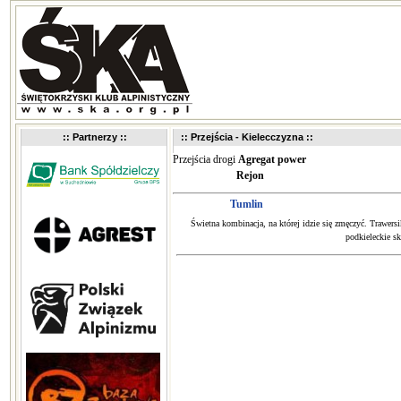
:: Partnerzy ::
:: Przejścia - Kielecczyzna ::
Przejścia drogi
Agregat power
Rejon
Tumlin
Świetna kombinacja, na której idzie się zmęczyć. Trawers
podkieleckie s