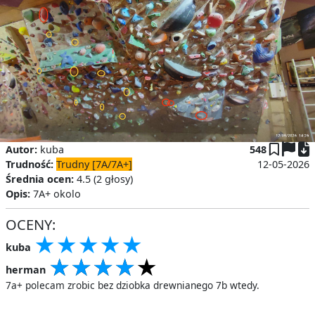
P
Autor:
kuba
548
Trudność:
Trudny [7A/7A+]
12-05-2026
Średnia ocen:
4.5 (2 głosy)
Opis:
7A+ okolo
OCENY:
★
★
★
★
★
★
★
★
★
★
★
★
★
★
★
kuba
★
★
★
★
★
★
★
★
★
★
★
★
★
★
★
herman
7a+ polecam zrobic bez dziobka drewnianego 7b wtedy.